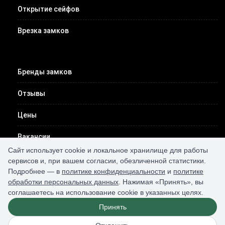
Открытие сейфов
Врезка замков
Бренды замков
Отзывы
Цены
Вакансии
Сайт использует cookie и локальное хранилище для работы
Контакты
сервисов и, при вашем согласии, обезличенной статистики.
Подробнее — в
политике конфиденциальности
и
политике
обработки персональных данных
. Нажимая «Принять», вы
соглашаетесь на использование cookie в указанных целях.
Принять
2026 © Все права защищены /
карта сайта
/
конфиденциальность
/
персональные данные