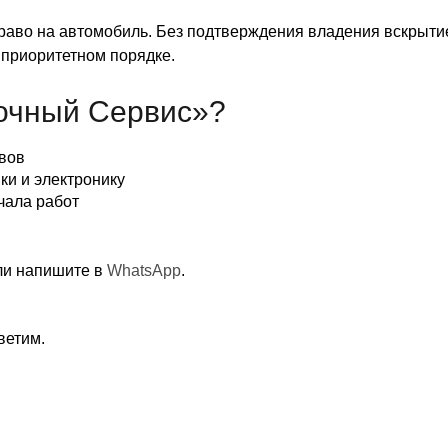
аво на автомобиль. Без подтверждения владения вскрытие
 приоритетном порядке.
очный Сервис»?
вов
и и электронику
чала работ
и напишите в
WhatsApp
.
ветим.