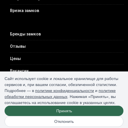
Врезка замков
Бренды замков
Отзывы
Цены
Вакансии
Сайт использует cookie и локальное хранилище для работы
Контакты
сервисов и, при вашем согласии, обезличенной статистики.
Подробнее — в
политике конфиденциальности
и
политике
обработки персональных данных
. Нажимая «Принять», вы
соглашаетесь на использование cookie в указанных целях.
Принять
2026 © Все права защищены /
карта сайта
/
конфиденциальность
/
персональные данные
Отклонить