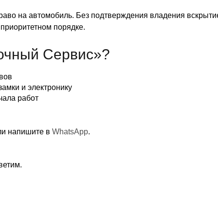
аво на автомобиль. Без подтверждения владения вскрытие
 приоритетном порядке.
очный Сервис»?
вов
амки и электронику
чала работ
и напишите в
WhatsApp
.
ветим.