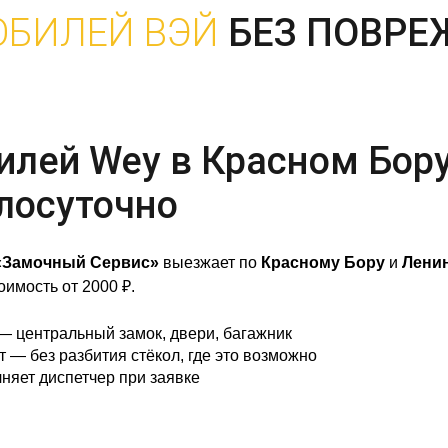
ОБИЛЕЙ ВЭЙ
БЕЗ ПОВР
лей Wey в Красном Бору
лосуточно
«Замочный Сервис»
выезжает по
Красному Бору
и
Ленин
оимость от 2000 ₽.
 центральный замок, двери, багажник
— без разбития стёкол, где это возможно
няет диспетчер при заявке