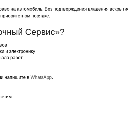
аво на автомобиль. Без подтверждения владения вскрытие
 приоритетном порядке.
очный Сервис»?
вов
и и электронику
чала работ
и напишите в
WhatsApp
.
ветим.